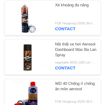
Xịt khoáng đa năng
YÊU
CẦU
FOB Hongkong USD0.39-USD0.59 per piece MOQ:12000 chiếc / 500ctns
BÁO
CONTACT
GIÁ
Nội thất xe hơi Aerosol
SƠ
Dashboard Wax Ba Lan
Spray
ĐỒ
negotiable MOQ:1200 cái / 100ctns cho mỗi màu
TRANG
CONTACT
WEB
WD 40 Chống rỉ chống
PRIVACY
ăn mòn aerosol
POLICY
FOB Hongkong USD0.39-USD0.59 per piece MOQ:12000 chiếc / 1000ctns