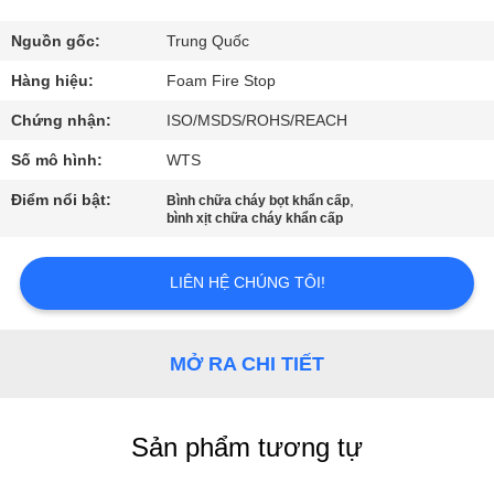
THAM
QUAN
Nguồn gốc:
Trung Quốc
NHÀ
Hàng hiệu:
Foam Fire Stop
MÁY
Chứng nhận:
ISO/MSDS/ROHS/REACH
Số mô hình:
WTS
KIỂM
Điểm nổi bật:
,
Bình chữa cháy bọt khẩn cấp
SOÁT
bình xịt chữa cháy khẩn cấp
CHẤT
LIÊN HỆ CHÚNG TÔI!
LƯỢNG
LIÊN
MỞ RA CHI TIẾT
HỆ
CHÚNG
Sản phẩm tương tự
TÔI