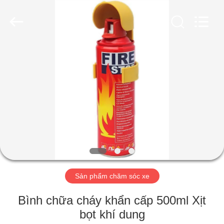
aerosol
supplier.
Copyright
©
2020
-
2025
Anyang
TRANG
Baide
Fine
Chemical
CHỦ
Co.,
Ltd..
All
Rights
Reserved.
CÁC
SẢN
PHẨM
VỀ
Sản phẩm chăm sóc xe
CHÚNG
TÔI
Bình chữa cháy khẩn cấp 500ml Xịt
bọt khí dung