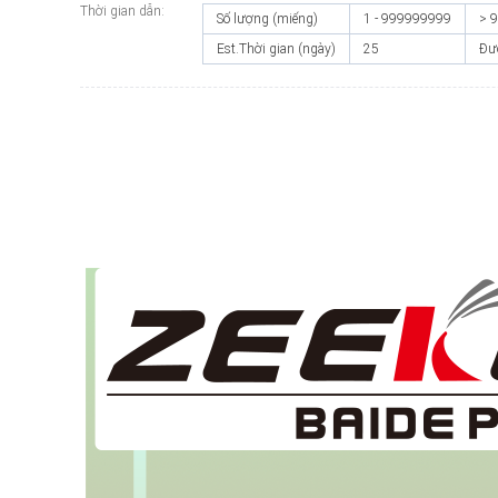
Thời gian dẫn:
Số lượng (miếng)
1 - 999999999
> 
Est.Thời gian (ngày)
25
Đư