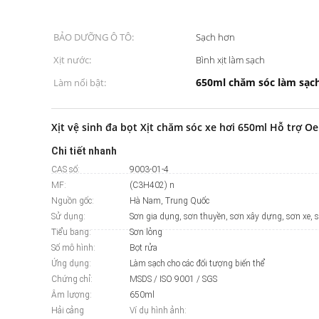
BẢO DƯỠNG Ô TÔ:
Sạch hơn
Xịt nước:
Bình xịt làm sạch
650ml chăm sóc làm sạch
Làm nổi bật:
Xịt vệ sinh đa bọt Xịt chăm sóc xe hơi 650ml Hỗ trợ 
Chi tiết nhanh
CAS số:
9003-01-4
MF:
(C3H402) n
Nguồn gốc:
Hà Nam, Trung Quốc
Sử dụng:
Tiểu bang:
Sơn lỏng
Số mô hình:
Bọt rửa
Ứng dụng:
Làm sạch cho các đối tượng biến thể
Chứng chỉ:
MSDS / ISO 9001 / SGS
Âm lượng:
650ml
Hải cảng
Ví dụ hình ảnh: