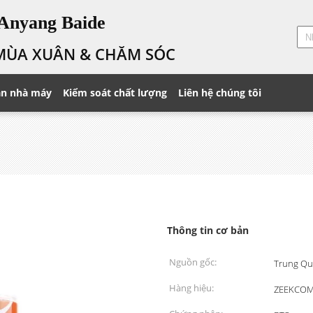
Anyang Baide
MÙA XUÂN & CHĂM SÓC
n nhà máy
Kiểm soát chất lượng
Liên hệ chúng tôi
Thông tin cơ bản
Nguồn gốc:
Trung Qu
Hàng hiệu:
ZEEKCO