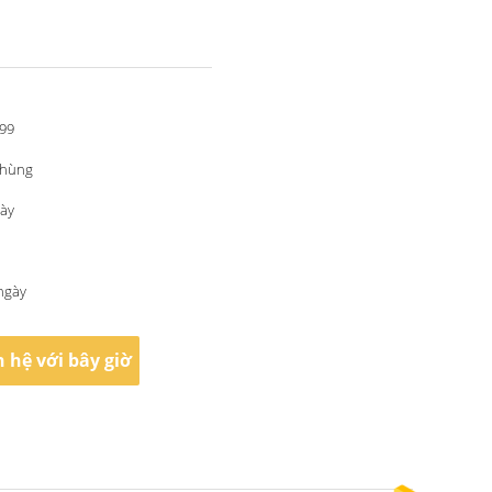
.99
 thùng
gày
ngày
n hệ với bây giờ