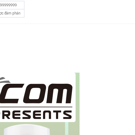
999999999
ợc đàm phán