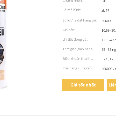
Chứng nhận:
BTS
Số mô hình:
zk-17
Số lượng đặt hàng tối
30000
thiểu:
Giá bán:
$0.53~$0
chi tiết đóng gói:
12 ~ 24 /
Thời gian giao hàng:
15 - 35 n
Điều khoản thanh
L / C, T / T
toán:
Khả năng cung cấp:
400000 / 
Giá tốt nhất
Liê