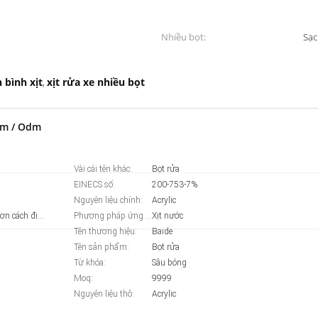
Nhiều bọt:
Sạc
 bình xịt
xịt rửa xe nhiều bọt
,
Oem / Odm
Vài cái tên khác:
Bọt rửa
EINECS số:
200-753-7%
Nguyên liệu chính:
Acrylic
Sơn gia dụng, sơn thuyền, sơn xây dựng, sơn xe, sơn cách điện, sơn nội thất, sơn giấy, sơn nhựa, sơn vạch đường, sơn cao su
Phương pháp ứng dụng:
Xịt nước
Tên thương hiệu:
Baide
Tên sản phẩm:
Bọt rửa
Từ khóa:
Sâu bóng
Moq:
9999
Nguyên liệu thô:
Acrylic