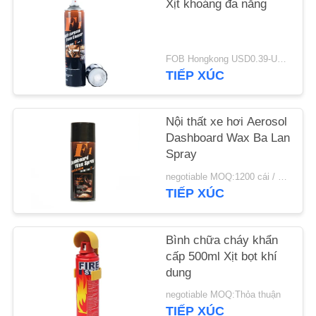
Xịt khoáng đa năng
YÊU
CẦU
FOB Hongkong USD0.39-USD0.59 per piece MOQ:12000 chiếc / 500ctns
TIẾP XÚC
BÁO
GIÁ
Nội thất xe hơi Aerosol
Dashboard Wax Ba Lan
Spray
negotiable MOQ:1200 cái / 100ctns cho mỗi màu
TIẾP XÚC
Bình chữa cháy khẩn
cấp 500ml Xịt bọt khí
dung
negotiable MOQ:Thỏa thuận
TIẾP XÚC