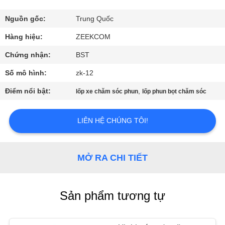
THAM
QUAN
Nguồn gốc:
Trung Quốc
NHÀ
Hàng hiệu:
ZEEKCOM
MÁY
Chứng nhận:
BST
Số mô hình:
zk-12
KIỂM
Điểm nổi bật:
,
lốp xe chăm sóc phun
lốp phun bọt chăm sóc
SOÁT
CHẤT
LIÊN HỆ CHÚNG TÔI!
LƯỢNG
MỞ RA CHI TIẾT
LIÊN
HỆ
Sản phẩm tương tự
CHÚNG
TÔI