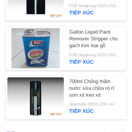
FOB Hongkong USD1-USD3 per piece MOQ:1000 chiếc
YÊU
TIẾP XÚC
CẦU
BÁO
Gallon Liquid Paint
Remover Stripper cho
GIÁ
gạch kim loại gỗ
FOB Hongkong USD1-USD3 per piece MOQ:1000 chiếc
TIẾP XÚC
700ml Chống thấm
nước sửa chữa rò rỉ
sơn xịt keo xịt
Negotiable MOQ:1200 cái / 100ctns cho mỗi màu
TIẾP XÚC