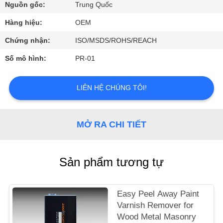
THAM
Nguồn gốc:
Trung Quốc
QUAN
Hàng hiệu:
OEM
NHÀ
Chứng nhận:
ISO/MSDS/ROHS/REACH
MÁY
Số mô hình:
PR-01
KIỂM
LIÊN HỆ CHÚNG TÔI!
SOÁT
CHẤT
MỞ RA CHI TIẾT
LƯỢNG
Sản phẩm tương tự
LIÊN
HỆ
Easy Peel Away Paint
CHÚNG
Varnish Remover for
TÔI
Wood Metal Masonry